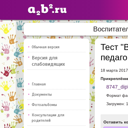
Воспитате
Сайты
педагогов
Тест "
Обычная версия
педаго
Версия для
Добавлено — 10947
Добавлен
слабовидящих
18 марта 2017
Прикреплённ
Главная
8747_dip
Документы
Формат фай
Загружен: 
Фотоальбомы
Консультации для
родителей
Оставить к